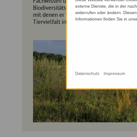
Fachwissen und begleite ihn auf einem R
externe Dienste, die in der nach
Biodiversitätsflächen, darunter auch 30 Ja
widerrufen oder ändern. Diesen 
mit denen er vielfältige Bereiche für den 
Informationen finden Sie in uns
Tiervielfalt in einer ansonsten intensiv be
Datenschutz
Impressum