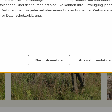
undgang über seine
Also am besten schnell a
folgenden Übersicht aufgeführt sind. Sie können Ihre Einwilligung jeder
hre alte Bracheflächen,
ist begrenzt. Eine Anmeld
Dialog können Sie jederzeit über einen Link im Footer der Website ern
Erhalt der Pflanzen- und
erer Datenschutzerklärung.
wirtschafteten
Nähere Infos zum Spazie
Nur notwendige
Auswahl bestätige