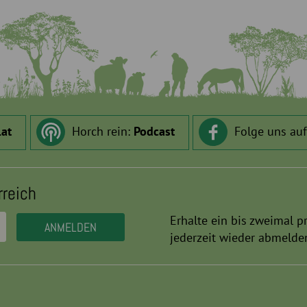
.at
Horch rein:
Podcast
Folge uns au
rreich
Erhalte ein bis zweimal p
jederzeit wieder abmelde