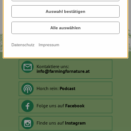
Auswahl bestätigen
Alle auswählen
Datenschutz
Impressum
Kontaktiere uns:
info
@
farmingfornature.at
Horch rein:
Podcast
Folge uns auf
Facebook
Finde uns auf
Instagram