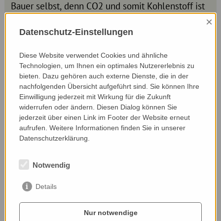
Bauer selbst, denn CO2 und somit Kohlenstoff ist
ein wertvoller Dünger für die Ackerkulturen. Hans
×
Gnauer braucht also nur mehr wenig Dünger von
Datenschutz-Einstellungen
außen zuführen. So gelingt ihm bereits der Anbau
von klimapositiven Weizen, das heißt, dass durch
Diese Website verwendet Cookies und ähnliche
die Kultivierung des Weizens mehr CO2 im Boden
Technologien, um Ihnen ein optimales Nutzererlebnis zu
gespeichert wird, als durch Anbau und Ernte
bieten. Dazu gehören auch externe Dienste, die in der
ausgestoßen wird.
nachfolgenden Übersicht aufgeführt sind. Sie können Ihre
Einwilligung jederzeit mit Wirkung für die Zukunft
widerrufen oder ändern. Diesen Dialog können Sie
jederzeit über einen Link im Footer der Website erneut
aufrufen. Weitere Informationen finden Sie in unserer
Datenschutzerklärung.
Notwendig
Details
Nur notwendige