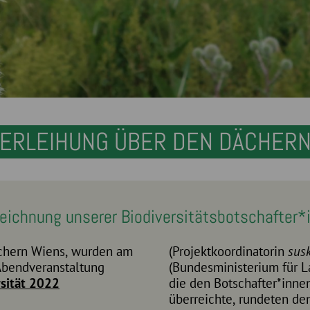
VERLEIHUNG ÜBER DEN DÄCHERN
eichnung unserer Biodiversitätsbotschafter*
ächern Wiens, wurden am
(Projektkoordinatorin
sus
Abendveranstaltung
(Bundesministerium für L
rsität 2022
die den Botschafter*inne
überreichte, rundeten de