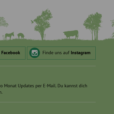
f
Facebook
Finde uns auf
Instagram
ro Monat Updates per E-Mail. Du kannst dich
n.