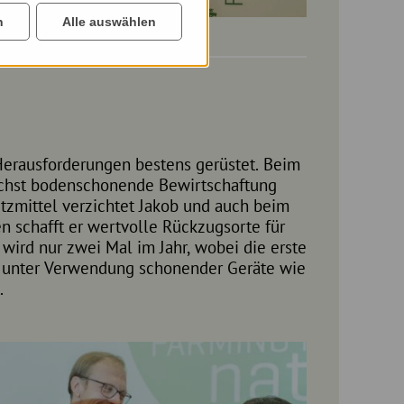
n
Alle auswählen
erausforderungen bestens gerüstet. Beim
ichst bodenschonende Bewirtschaftung
utzmittel verzichtet Jakob und auch beim
n schafft er wertvolle Rückzugsorte für
 wird nur zwei Mal im Jahr, wobei die erste
 unter Verwendung schonender Geräte wie
.