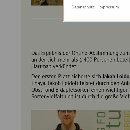
Datenschutz
Impressum
Das Ergebnis der Online-Abstimmung zum 
an der sich mehr als 1.400 Personen betei
Hartman verkündet:
Den ersten Platz sicherte sich
Jakob Loido
Thaya. Jakob Loidolt leistet durch den Anb
Obst- und Erdäpfelsorten einen wichtigen 
Sortenvielfalt und ist durch die große Vie