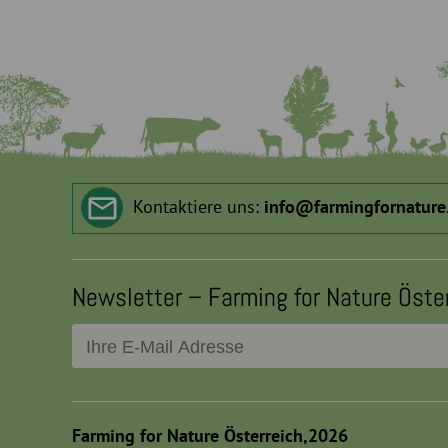
Kontaktiere uns:
info
@
farmingfornature
Newsletter – Farming for Nature Öste
Farming for Nature Österreich,2026