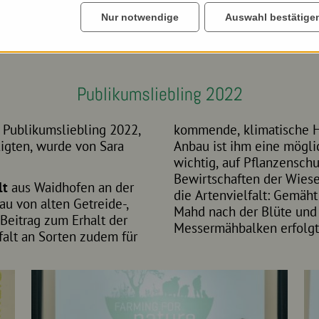
Nur notwendige
Auswahl bestätige
Publikumsliebling 2022
Publikumsliebling 2022,
kommende, klimatische H
ligten, wurde von Sara
Anbau ist ihm eine mögl
wichtig, auf Pflanzensch
Bewirtschaften der Wiese
lt
aus Waidhofen an der
die Artenvielfalt: Gemäht
au von alten Getreide-,
Mahd nach der Blüte und
Beitrag zum Erhalt der
Messermähbalken erfolgt
lfalt an Sorten zudem für