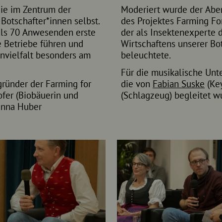
die im Zentrum der
Moderiert wurde der Abe
Botschafter*innen selbst.
des Projektes Farming Fo
als 70 Anwesenden erste
der als Insektenexperte 
re Betriebe führen und
Wirtschaftens unserer Bot
nvielfalt besonders am
beleuchtete.
Für die musikalische Un
ründer der Farming for
die von
Fabian Suske
(Key
ofer (Biobäuerin und
(Schlagzeug) begleitet w
hanna Huber