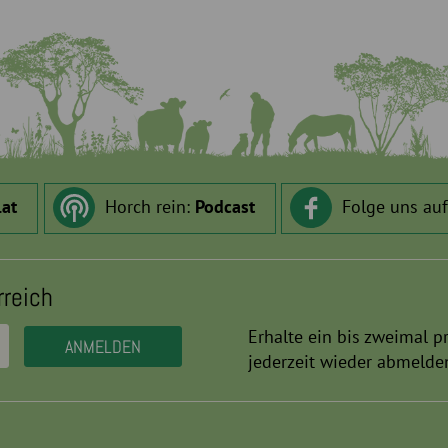
.at
Horch rein:
Podcast
Folge uns au
rreich
Erhalte ein bis zweimal p
jederzeit wieder abmelde