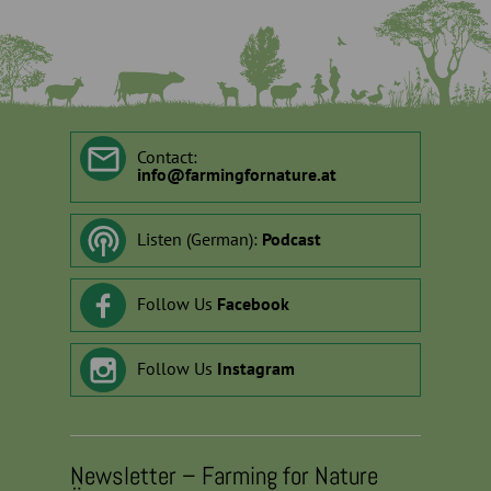
Contact:
info
@
farmingfornature.at
Listen (German):
Podcast
Follow Us
Facebook
Follow Us
Instagram
Newsletter – Farming for Nature