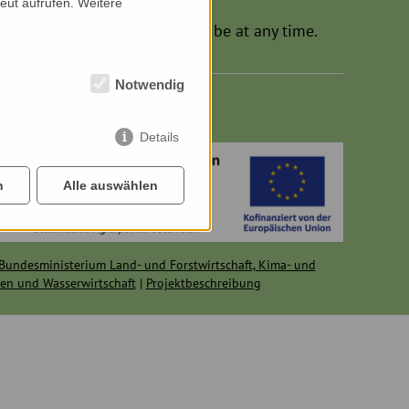
eut aufrufen. Weitere
 in German. You can unsubscribe at any time.
Notwendig
Details
n
Alle auswählen
Bundesministerium Land- und Forstwirtschaft, Kima- und
en und Wasserwirtschaft
|
Projektbeschreibung