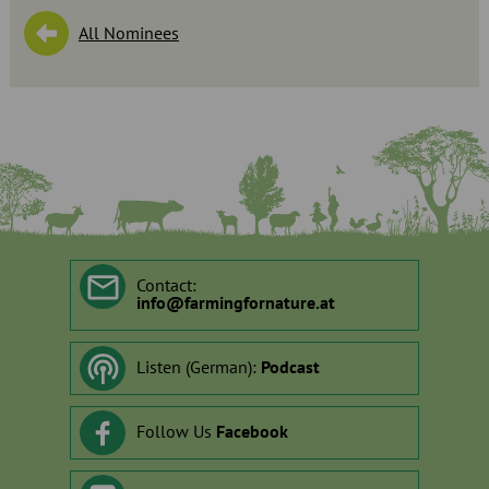
All Nominees
Contact:
info
@
farmingfornature.at
Listen (German):
Podcast
Follow Us
Facebook