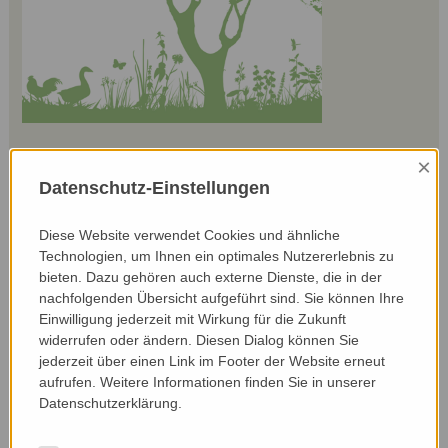
×
Commitment to biodiversity:
Datenschutz-Einstellungen
Farming in harmony with nature and animal
welfare are very important to Michael Marold. As
Diese Website verwendet Cookies und ähnliche
part of a nature conservation project, he planted
Technologien, um Ihnen ein optimales Nutzererlebnis zu
some flower strips on the farm and also an area
bieten. Dazu gehören auch externe Dienste, die in der
that he mows once a year. Michael Marold wants
nachfolgenden Übersicht aufgeführt sind. Sie können Ihre
to show that even a dairy farm can take
Einwilligung jederzeit mit Wirkung für die Zukunft
biodiversity into account. He also wants to explain
widerrufen oder ändern. Diesen Dialog können Sie
why it is important to leave structures standing
jederzeit über einen Link im Footer der Website erneut
that may look sloppy to a layperson. He
aufrufen. Weitere Informationen finden Sie in unserer
deliberately does not use artificial fertilisers on
Datenschutzerklärung.
the farm. The Marold family organises excursions