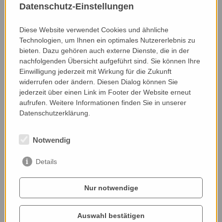
allows some of the herbs and shrubs to form
Datenschutz-Einstellungen
seeds and the seeds and fruits are gladly accepted
by many birds as winter food.
Diese Website verwendet Cookies und ähnliche
Technologien, um Ihnen ein optimales Nutzererlebnis zu
Nominated by:
bieten. Dazu gehören auch externe Dienste, die in der
Hemma Burger-Scheidlin, Umweltdachverband
nachfolgenden Übersicht aufgeführt sind. Sie können Ihre
Einwilligung jederzeit mit Wirkung für die Zukunft
widerrufen oder ändern. Diesen Dialog können Sie
jederzeit über einen Link im Footer der Website erneut
aufrufen. Weitere Informationen finden Sie in unserer
Datenschutzerklärung.
Notwendig
Details
Nur notwendige
Auswahl bestätigen