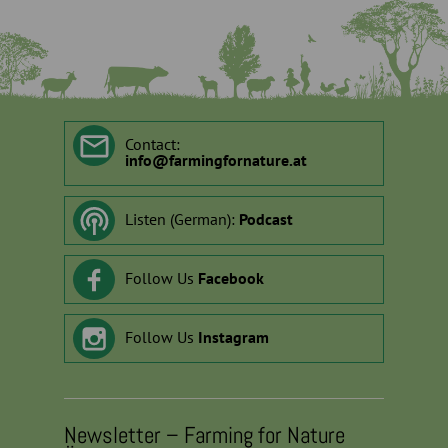
Contact:
info
@
farmingfornature.at
Listen (German):
Podcast
Follow Us
Facebook
Follow Us
Instagram
Newsletter – Farming for Nature