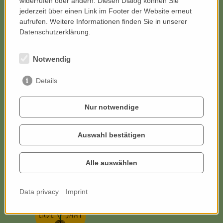
widerrufen oder ändern. Diesen Dialog können Sie
Follow Us
Instagram
jederzeit über einen Link im Footer der Website erneut
aufrufen. Weitere Informationen finden Sie in unserer
Datenschutzerklärung.
Newsletter – Farming for Nature
Notwendig
Österreich
Details
Nur notwendige
Receive updates by E-Mail in German. You can
unsubscribe at any time.
Auswahl bestätigen
Farming for Nature Österreich,2026
Alle auswählen
Data privacy
Imprint