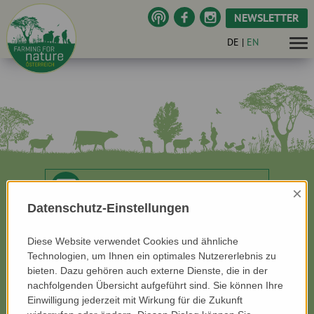
NEWSLETTER
DE
|
EN
Contact:
×
info
@
farmingfornature.at
Datenschutz-Einstellungen
Listen (German):
Podcast
Diese Website verwendet Cookies und ähnliche
Technologien, um Ihnen ein optimales Nutzererlebnis zu
bieten. Dazu gehören auch externe Dienste, die in der
Follow Us
Facebook
nachfolgenden Übersicht aufgeführt sind. Sie können Ihre
Einwilligung jederzeit mit Wirkung für die Zukunft