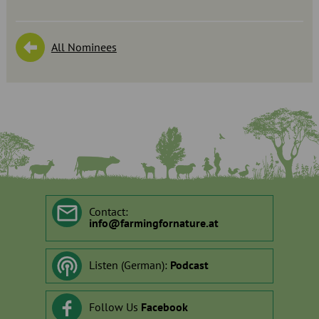
All Nominees
Contact:
info
@
farmingfornature.at
Listen (German):
Podcast
Follow Us
Facebook