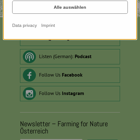
Alle auswählen
Data privacy
Imprint
Contact:
info
@
farmingfornature.at
Listen (German):
Podcast
Follow Us
Facebook
Follow Us
Instagram
Newsletter – Farming for Nature
Österreich