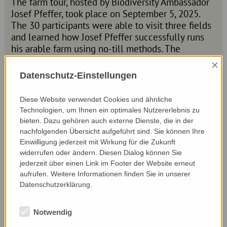
The farm tour, hosted by Biodiversity Ambassador
Josef Pfeffer, took place on September 5, 2025.
The 30 participants were able to visit three fields
and learned how Josef Pfeffer successfully runs
his arable farm using no-till methods. The
FarmBioNet
project was also presented, and
×
measures for increasing biodiversity in the fields
Datenschutz-Einstellungen
were discussed with the participants. A detailed
report can be found
here.
Diese Website verwendet Cookies und ähnliche
Technologien, um Ihnen ein optimales Nutzererlebnis zu
bieten. Dazu gehören auch externe Dienste, die in der
nachfolgenden Übersicht aufgeführt sind. Sie können Ihre
Einwilligung jederzeit mit Wirkung für die Zukunft
widerrufen oder ändern. Diesen Dialog können Sie
jederzeit über einen Link im Footer der Website erneut
aufrufen. Weitere Informationen finden Sie in unserer
Datenschutzerklärung.
Notwendig