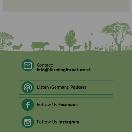
Contact:
info
@
farmingfornature.at
Listen (German):
Podcast
Follow Us
Facebook
Follow Us
Instagram