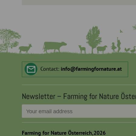
Contact:
info
@
farmingfornature.at
Newsletter – Farming for Nature Öste
Farming for Nature Österreich,2026