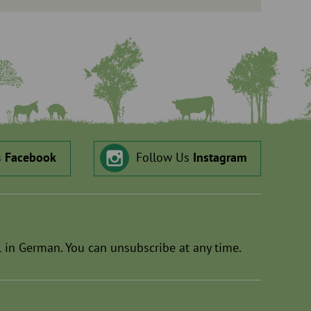
s
Facebook
Follow Us
Instagram
 in German. You can unsubscribe at any time.