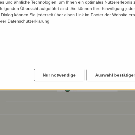
Commitment to
In 2020, Eva Glatzer transformed
s und ähnliche Technologien, um Ihnen ein optimales Nutzererlebnis 
biodiversity:
growing cereals into a paradise 
folgenden Übersicht aufgeführt sind. Sie können Ihre Einwilligung jeder
mixed orchards and ‘wild corners
Dialog können Sie jederzeit über einen Link im Footer der Website ern
cultivates vegetables, herbs and 
erer Datenschutzerklärung.
pesticides. Vegetables are produ
and sold ‘from the field’. Impar
Glatzer, and the local kindergart
to discover the diversity.
Nominated by:
Ines Lemberger, Blühendes Öste
Nur notwendige
Auswahl bestätige