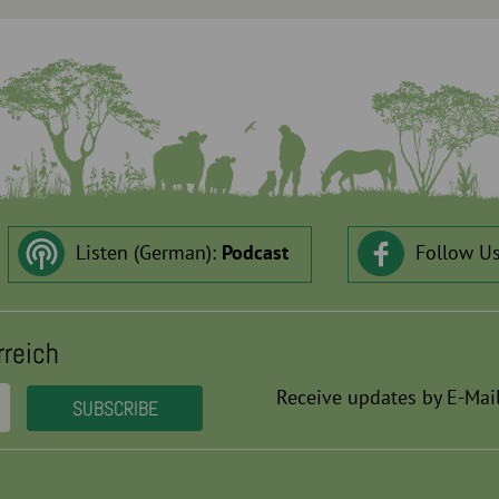
Listen (German):
Podcast
Follow U
rreich
Receive updates by E-Mail