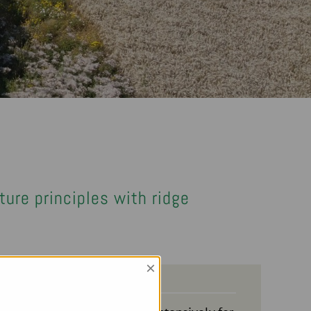
ure principles with ridge
×