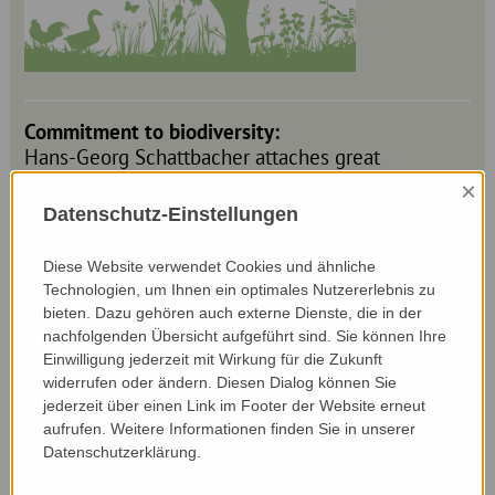
Commitment to biodiversity:
Hans-Georg Schattbacher attaches great
importance to working his organic farm in
×
harmony with nature. He only mows his land
Datenschutz-Einstellungen
twice, does not use silage and weed control is
purely mechanical. He runs a pure grazing farm,
Diese Website verwendet Cookies und ähnliche
the cows can forage for themselves on the short
Technologien, um Ihnen ein optimales Nutzererlebnis zu
grass pasture and only come into the barn for
bieten. Dazu gehören auch externe Dienste, die in der
milking. Some of his areas are nature conservation
nachfolgenden Übersicht aufgeführt sind. Sie können Ihre
areas that Hans-Georg Schattbacher only mows
Einwilligung jederzeit mit Wirkung für die Zukunft
once in autumn, which benefits plant species such
widerrufen oder ändern. Diesen Dialog können Sie
jederzeit über einen Link im Footer der Website erneut
as the orchid, sundew and willowherb. Bird
aufrufen. Weitere Informationen finden Sie in unserer
species such as the whinchat also benefit from
Datenschutzerklärung.
this gentle form of cultivation.