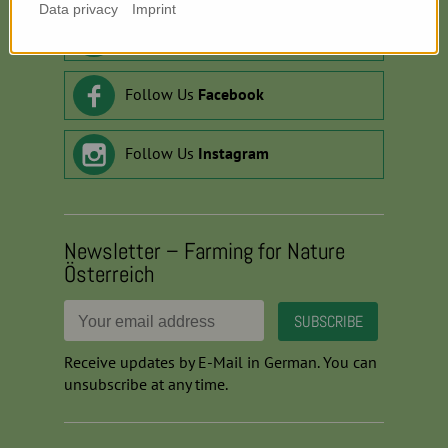
Data privacy
Imprint
Listen (German):
Podcast
Follow Us
Facebook
Follow Us
Instagram
Newsletter – Farming for Nature
Österreich
Receive updates by E-Mail in German. You can
unsubscribe at any time.