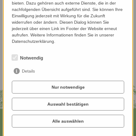
bieten. Dazu gehören auch externe Dienste, die in der
verarbeitet. Jede/r konnte davon etwas mit nach
nachfolgenden Übersicht aufgeführt sind. Sie können Ihre
Hause nehmen.
Einwilligung jederzeit mit Wirkung für die Zukunft
widerrufen oder ändern. Diesen Dialog können Sie
jederzeit über einen Link im Footer der Website erneut
Hier kommst du zu
Bericht und Fotos
vom
aufrufen. Weitere Informationen finden Sie in unserer
Bauernhofspaziergang bei Agathe Lingenhel.
Datenschutzerklärung.
Notwendig
Details
Nur notwendige
Auswahl bestätigen
Alle auswählen
Contact:
info
@
farmingfornature.at