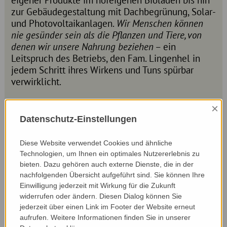
zur Gebäudegestaltung mit Dachbegrünung, Solar-
und Photovoltaikanlagen.
Wir Menschen können
nie gesünder sein als die Pflanzen und Tiere, von
denen wir unsere Nahrung beziehen
– ein
Leitspruch des Betriebs, den Fam. Lingenhel in
jedem Schritt ihres Wirkens und Tuns spürbar
verwirklicht.
×
Webseite:
Datenschutz-Einstellungen
www.biohof-lingenhel.at/
Diese Website verwendet Cookies und ähnliche
Technologien, um Ihnen ein optimales Nutzererlebnis zu
Nominiert von:
bieten. Dazu gehören auch externe Dienste, die in der
Ingrid Loacker, Schutzgebietsbetreuerin
nachfolgenden Übersicht aufgeführt sind. Sie können Ihre
Einwilligung jederzeit mit Wirkung für die Zukunft
widerrufen oder ändern. Diesen Dialog können Sie
jederzeit über einen Link im Footer der Website erneut
aufrufen. Weitere Informationen finden Sie in unserer