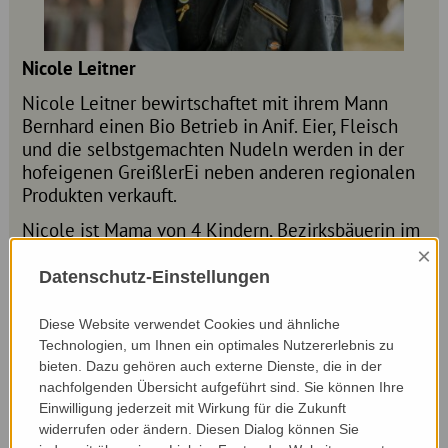
Nicole Leitner
Nicole Leitner bewirtschaftet mit ihrem Mann
Bernhard einen Bio Betrieb in Anif. Eier, Fleisch
und die selbstgemachten Nudeln werden in der
hofeigenen GreißlerEi neben anderen regionalen
Produkten verkauft.
Nicole ist Mama von 4 Kindern, Bezirksbäuerin im
Flachgau, die Obfrau der Salzburger
×
Seminarbäuerinnen, macht Schule am Bauernhof
Datenschutz-Einstellungen
und ist Agrarsprecherin im Salzburger Landtag.
Diese Website verwendet Cookies und ähnliche
Ein besonderes Anliegen ist ihr das Grünland und
Technologien, um Ihnen ein optimales Nutzererlebnis zu
hat deshalb auch den Zertifikatslehrgang
bieten. Dazu gehören auch externe Dienste, die in der
Grünlandpraktiker absolviert – ein weiteres
nachfolgenden Übersicht aufgeführt sind. Sie können Ihre
Herzensanliegen ist es, die Landwirtschaft zu
Einwilligung jederzeit mit Wirkung für die Zukunft
kommunizieren – sie ist eine gute Brücke zur
widerrufen oder ändern. Diesen Dialog können Sie