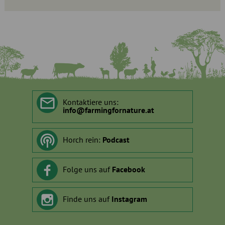
Kontaktiere uns:
info
@
farmingfornature.at
Horch rein:
Podcast
Folge uns auf
Facebook
Finde uns auf
Instagram