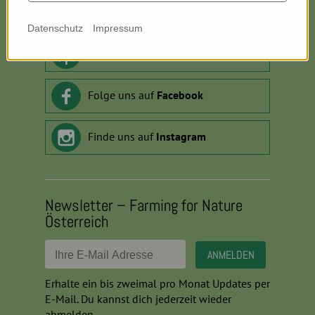
Kontaktiere uns:
info
@
farmingfornature.at
Datenschutz
Impressum
Horch rein:
Podcast
Folge uns auf
Facebook
Finde uns auf
Instagram
Newsletter – Farming for Nature
Österreich
Erhalte ein bis zweimal pro Monat Updates per
E-Mail. Du kannst dich jederzeit wieder
abmelden.