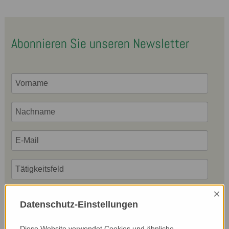
Abonnieren Sie unseren Newsletter
×
Ich stimme zu, dass meine personenbezogenen Daten
genutzt werden, um werbliche E-Mails zu erhalten,
Datenschutz-Einstellungen
und weiß, dass ich dies jederzeit widerrufen kann.
Diese Website verwendet Cookies und ähnliche