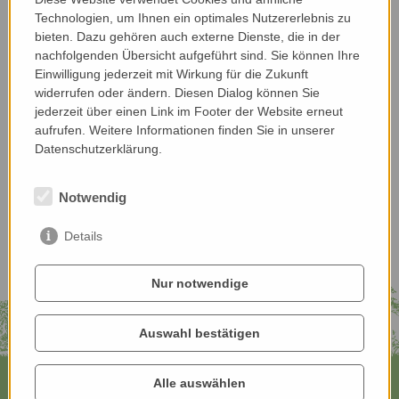
Anmelden
Technologien, um Ihnen ein optimales Nutzererlebnis zu
bieten. Dazu gehören auch externe Dienste, die in der
Für den Versand unserer Newsletter nutzen wir rapidmail. Mit
nachfolgenden Übersicht aufgeführt sind. Sie können Ihre
Ihrer Anmeldung stimmen Sie zu, dass die eingegebenen
Einwilligung jederzeit mit Wirkung für die Zukunft
Daten an rapidmail übermittelt werden. Beachten Sie bitte
widerrufen oder ändern. Diesen Dialog können Sie
deren
AGB
und
Datenschutzbestimmungen
.
jederzeit über einen Link im Footer der Website erneut
aufrufen. Weitere Informationen finden Sie in unserer
Datenschutzerklärung.
Notwendig
Details
Nur notwendige
Auswahl bestätigen
Alle auswählen