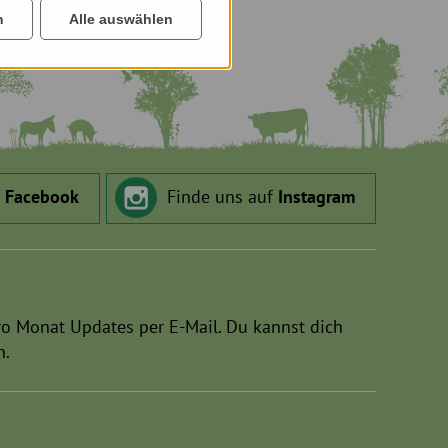
n
Alle auswählen
f
Facebook
Finde uns auf
Instagram
ro Monat Updates per E-Mail. Du kannst dich
n.