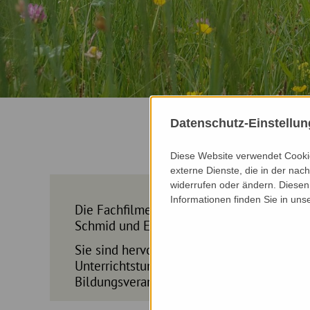
Datenschutz-Einstellu
3 
Diese Website verwendet Cookie
externe Dienste, die in der nach
widerrufen oder ändern. Diesen 
Informationen finden Sie in uns
Die Fachfilme wurden bei und mit Johanna
Schmid und Ernst Moßhammer gedreht.
Sie sind hervorragend geeignet als Theme
Unterrichtstunden, können als kurzer Lehrf
Bildungsveranstaltungen verwendet werde