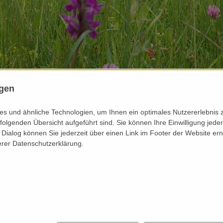
ngen
NEUE FACHFILME SIND ERSCHIE
s und ähnliche Technologien, um Ihnen ein optimales Nutzererlebnis 
folgenden Übersicht aufgeführt sind. Sie können Ihre Einwilligung jeder
Dialog können Sie jederzeit über einen Link im Footer der Website ern
erer Datenschutzerklärung.
 Marchner-Pichler, Rudi
einfach als Programmteil
Homeofficestunden.
neinstieg in
ilm für jede Art von
HIER kannst du dir die F
n oder schlicht und