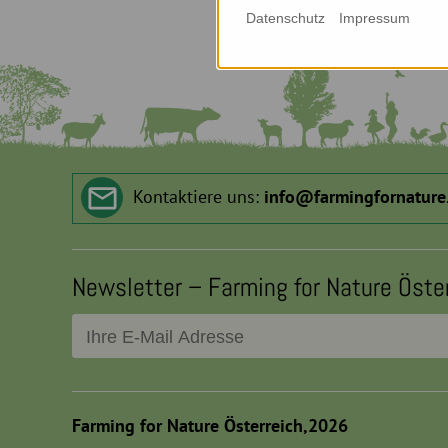
Datenschutz
Impressum
Kontaktiere uns:
info
@
farmingfornature
Newsletter – Farming for Nature Öste
Farming for Nature Österreich,2026