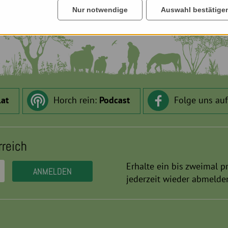
Nur notwendige
Auswahl bestätige
.at
Horch rein:
Podcast
Folge uns au
rreich
Erhalte ein bis zweimal p
jederzeit wieder abmelde