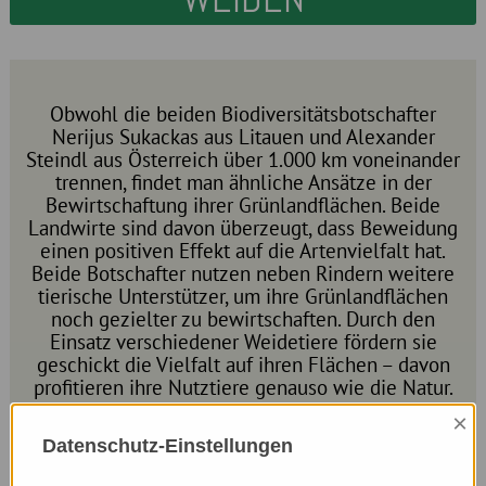
Obwohl die beiden Biodiversitätsbotschafter
Nerijus Sukackas aus Litauen und Alexander
Steindl aus Österreich über 1.000 km voneinander
trennen, findet man ähnliche Ansätze in der
Bewirtschaftung ihrer Grünlandflächen. Beide
Landwirte sind davon überzeugt, dass Beweidung
einen positiven Effekt auf die Artenvielfalt hat.
Beide Botschafter nutzen neben Rindern weitere
tierische Unterstützer, um ihre Grünlandflächen
noch gezielter zu bewirtschaften. Durch den
Einsatz verschiedener Weidetiere fördern sie
geschickt die Vielfalt auf ihren Flächen – davon
profitieren ihre Nutztiere genauso wie die Natur.
Auf welche Weise? Das erfährst du in dem
×
Kurzfilm und erhältst außerdem spannende
Datenschutz-Einstellungen
Einblicke in die außergewöhnlichen Weiden der
beiden Biodiversitätsbotschafter.