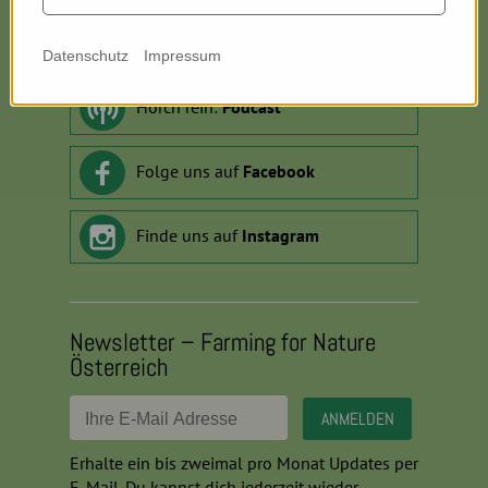
Kontaktiere uns:
info
@
farmingfornature.at
Datenschutz
Impressum
Horch rein:
Podcast
Folge uns auf
Facebook
Finde uns auf
Instagram
Newsletter – Farming for Nature
Österreich
Erhalte ein bis zweimal pro Monat Updates per
E-Mail. Du kannst dich jederzeit wieder