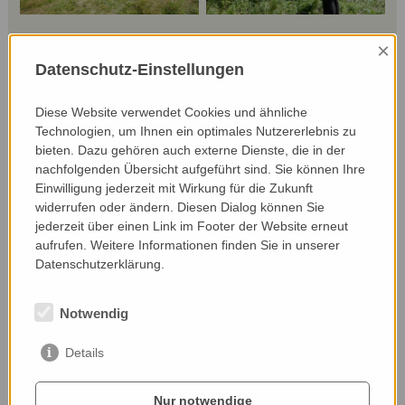
×
Datenschutz-Einstellungen
Da natürliche Waldsäume vielerorts verloren
Diese Website verwendet Cookies und ähnliche
gegangen sind, ist es Johanna ein großes
Technologien, um Ihnen ein optimales Nutzererlebnis zu
Anliegen, diesen wertvollen Lebensraum wieder
bieten. Dazu gehören auch externe Dienste, die in der
herzustellen und ihren Waldrandrand mit
nachfolgenden Übersicht aufgeführt sind. Sie können Ihre
Sträuchern zu bepflanzen. Wichtig ist ihr dabei,
Einwilligung jederzeit mit Wirkung für die Zukunft
dass der Wald unter Berücksichtigung der
widerrufen oder ändern. Diesen Dialog können Sie
größtmöglichen Naturschutzmaßnahmen
jederzeit über einen Link im Footer der Website erneut
aufrufen. Weitere Informationen finden Sie in unserer
weiterhin wirtschaftlich bleibt und nicht völlig
Datenschutzerklärung.
außer Nutzung gestellt wird. Was simpel klingt,
war alles andere als leicht in der Umsetzung: Die
Bepflanzung standortangepasster Sträucher hat
Notwendig
mehrere Anläufe gebraucht, da die Pflanzen den
Bedingungen vor Ort nicht standhalten wollten.
Details
Verschiedene Wege wurden ausprobiert und
wieder verworfen, Geduld und Tüftelei war
Nur notwendige