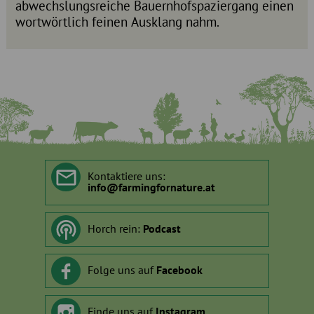
abwechslungsreiche Bauernhofspaziergang einen
wortwörtlich feinen Ausklang nahm.
Kontaktiere uns:
info
@
farmingfornature.at
Horch rein:
Podcast
Folge uns auf
Facebook
Finde uns auf
Instagram