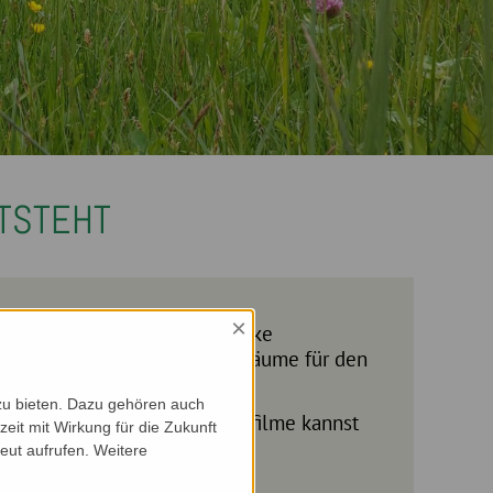
TSTEHT
×
zu bieten. Dazu gehören auch
d auch die anderen drei Fachfilme kannst
zeit mit Wirkung für die Zukunft
ehen.
eut aufrufen. Weitere