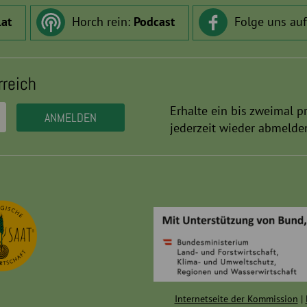
.at
Horch rein:
Podcast
Folge uns au
rreich
Erhalte ein bis zweimal p
jederzeit wieder abmelde
Internetseite der Kommission
|