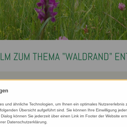
ILM ZUM THEMA "WALDRAND" EN
eam zu Gast am Hof von
an der Benjes-Hecke
ngen
usseer Land. Sie hat uns
chützt und Bäume für den
uns gezeigt, welche
Femelschlag markiert.
s und ähnliche Technologien, um Ihnen ein optimales Nutzererlebnis 
nzen- und Tierwelt wieder
Den fertigen Fachfilm un
folgenden Übersicht aufgeführt sind. Sie können Ihre Einwilligung jeder
g der Wald besser
du dir demnächst
hier
ans
Dialog können Sie jederzeit über einen Link im Footer der Website ern
s war ein produktiver Tag:
erer Datenschutzerklärung.