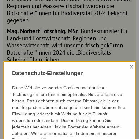
Regionen und Wasserwirtschaft werden die
Botschafter*innen für Biodiversität 2024 bekannt
gegeben.
Mag. Norbert Totschnig, MSc
, Bundesminister für
Land- und Forstwirtschaft, Regionen und
Wasserwirtschaft, wird unseren frisch gekürten
Botschafter*innen 2024 die „Biodiversitäts-
Scheibe“ überreichen.
×
Auch du hast die Möglichkeit, dabei zu sein und
Datenschutz-Einstellungen
unsere Botschafter*innen für Biodiversität 2024
erstmals kennenzulernen:
Diese Website verwendet Cookies und ähnliche
Die Veranstaltung wird
online via Live-Stream
Technologien, um Ihnen ein optimales Nutzererlebnis zu
bieten. Dazu gehören auch externe Dienste, die in der
übertragen.
nachfolgenden Übersicht aufgeführt sind. Sie können Ihre
Wir freuen uns, wenn du vorbeischaust und online
Einwilligung jederzeit mit Wirkung für die Zukunft
mit uns feierst!
widerrufen oder ändern. Diesen Dialog können Sie
jederzeit über einen Link im Footer der Website erneut
aufrufen. Weitere Informationen finden Sie in unserer