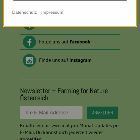
info
@
farmingfornature.at
Datenschutz
Impressum
Horch rein:
Podcast
Folge uns auf
Facebook
Finde uns auf
Instagram
Newsletter – Farming for Nature
Österreich
Erhalte ein bis zweimal pro Monat Updates per
E-Mail. Du kannst dich jederzeit wieder
abmelden.