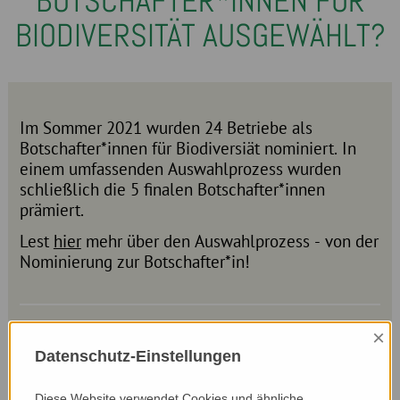
BOTSCHAFTER*INNEN FÜR
BIODIVERSITÄT AUSGEWÄHLT?
Im Sommer 2021 wurden 24 Betriebe als
Botschafter*innen für Biodiversiät nominiert. In
einem umfassenden Auswahlprozess wurden
schließlich die 5 finalen Botschafter*innen
prämiert.
Lest
hier
mehr über den Auswahlprozess - von der
Nominierung zur Botschafter*in!
×
Datenschutz-Einstellungen
Diese Website verwendet Cookies und ähnliche