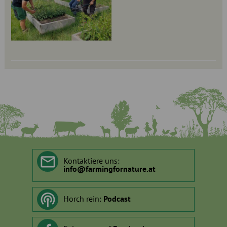
Kontaktiere uns:
info
@
farmingfornature.at
Horch rein:
Podcast