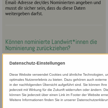
Email-Adresse der/des Nominierten angeben und
musst dir sicher sein, dass du diese Daten
weitergeben darfst.
Können nominierte Landwirt*innen die
Nominierung zurückziehen?
Ja. Das Projektteam von
suske consulting
nimmt
mit allen nominierten Landwirt*innen Kontakt auf.
Datenschutz-Einstellungen
Im Zuge dieses Erstgespräches werden die
Nominierten über Ziele des Projektes
Farming For
Diese Website verwendet Cookies und ähnliche Technologien, u
Nature
informiert, was es bedeutet
optimales Nutzererlebnis zu bieten. Dazu gehören auch externe 
Biodiversitätsbotschafter*in zu sein und welcher
in der nachfolgenden Übersicht aufgeführt sind. Sie können Ihre 
Zeitaufwand damit verbunden ist. Im Zuge dieses
jederzeit mit Wirkung für die Zukunft widerrufen oder ändern. Di
Gespräches können die Landwirt*innen die
können Sie jederzeit über einen Link im Footer der Website erne
Nominierung zurückziehen.
Weitere Informationen finden Sie in unserer Datenschutzerkläru