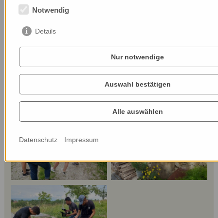
Notwendig
Details
Noch weitere Fragen zur Nominierung?
Schreib uns einfach eine E-Mail mit deiner Frage
Nur notwendige
an
info
@
farmingfornature.at
.
Auswahl bestätigen
Alle auswählen
Datenschutz
Impressum