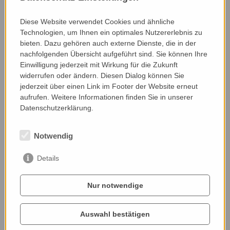
(Stroh für Einstreu, Getreide für die Gänse, Futter
für die Rinder in Form von Heu und Silage) wird
Diese Website verwendet Cookies und ähnliche
Technologien, um Ihnen ein optimales Nutzererlebnis zu
selbst am Hof produziert. Wiesen und Weiden
bieten. Dazu gehören auch externe Dienste, die in der
werden extensiv bewirtschaftet und bieten daher
nachfolgenden Übersicht aufgeführt sind. Sie können Ihre
Lebensraum für zahlreiche Wildtiere. Über 3 ha
Einwilligung jederzeit mit Wirkung für die Zukunft
werden im Rahmen der ÖPUL Naturschutz-
widerrufen oder ändern. Diesen Dialog können Sie
Maßnahme und somit besonders schonend
jederzeit über einen Link im Footer der Website erneut
bewirtschaftet. Zusätzlich zum bestehenden
aufrufen. Weitere Informationen finden Sie in unserer
Baumbestand wurden entlang der Feldraine neue
Datenschutzerklärung.
Bäume gepflanzt. Eine Mehrnutzenhecke mit alten
Obstsorten wurde um die AgriPV-Anlage angelegt.
Notwendig
Details
Webseite:
www.vomjogl.at/
Nur notwendige
Auswahl bestätigen