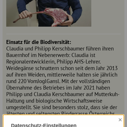
Einsatz für die Biodiversität:
Claudia und Philipp Kerschbaumer führen ihren
Bauernhof im Nebenerwerb: Claudia ist
Regionalentwicklerin, Philipp AHS-Lehrer.
Weidegänse schnattern schon seit dem Jahr 2013
auf ihren Weiden, mittlerweile halten sie jährlich
rund 220 VomJoglGansl. Mit der vollständigen
Übernahme des Betriebes im Jahr 2021 haben
Philipp und Claudia Kerschbaumer auf Mutterkuh-
Haltung und biologische Wirtschaftsweise
umgestellt. Sie sind besonders stolz, dass sie der
ältesten und seltensten Rinderrasse Österreichs
×
ein Zuhause bieten können, nämlich den Ennstaler
Datenschutz-Einstellungen
Bergschecken. Alles, was ihre Tiere benötigen