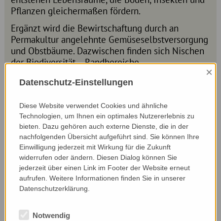
Pflanzen gleichermaßen fördern.
Ergänzt wird die Bewirtschaftung durch an
Permakultur angelehnte Gemüseselbstversorgung
und Obstbäume. Dazwischen finden sich Nischen
der Biodiversität – Randbereiche,
×
Trockensteinmauern und andere
Datenschutz-Einstellungen
Landschaftsstrukturen. Die Hanglage schafft
wärmebegünstigte Stellen, in denen die Natur
besonders vielfältig gedeiht. Außerdem betreiben
Diese Website verwendet Cookies und ähnliche
Technologien, um Ihnen ein optimales Nutzererlebnis zu
sie einen kleinen Weinbau, bewusst pestizidfrei
bieten. Dazu gehören auch externe Dienste, die in der
und auf PIWI-Sorten ausgerichtet. Auf dem Hof
nachfolgenden Übersicht aufgeführt sind. Sie können Ihre
finden sich so zahlreiche Wildtiere: Insekten,
Einwilligung jederzeit mit Wirkung für die Zukunft
Vögel, Uhus, Nattern, Gottesanbeterinnen – sogar
widerrufen oder ändern. Diesen Dialog können Sie
der Steirische Fanghaft wurde schon beobachtet.
jederzeit über einen Link im Footer der Website erneut
Auch bei den Streuobstwiesen der Nachbarschaft
aufrufen. Weitere Informationen finden Sie in unserer
werden verborgene Ressourcen genutzt – vor
Datenschutzerklärung.
allem aus den oft unterschätzten Mostbirnen wird
am Hof „vulgo Kopeinig“ in Handarbeit Most,
Notwendig
milder Birnensaft und feiner Essig hergestellt.