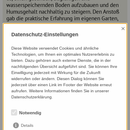
wasserspeichernden Boden aufzubauen und den
Humusgehalt nachhaltig zu steigern. Den Anstoß
gab die praktische Erfahrung im eigenen Garten,
wo regelmäßiges Mulchen die Bodenstruktur
×
deutlich verbesserte. In Zusammenarbeit mit der
Datenschutz-Einstellungen
Bio Forschung Österreich wurde schließlich auch
die Düngewirkung berechnet und bestätigt. Heute
Diese Website verwendet Cookies und ähnliche
ist das Verfahren fixer Bestandteil der
Technologien, um Ihnen ein optimales Nutzererlebnis zu
Bewirtschaftungsweise.
bieten. Dazu gehören auch externe Dienste, die in der
nachfolgenden Übersicht aufgeführt sind. Sie können Ihre
Am Acker setzt die Familie zudem auf eine
Einwilligung jederzeit mit Wirkung für die Zukunft
vielfältige Fruchtfolge: Nach drei Jahren Luzerne
widerrufen oder ändern. Diesen Dialog können Sie
und Klee folgen Triticale, Hanf, Ackerbohnen,
jederzeit über einen Link im Footer der Website erneut
Wintergerste und schließlich Sonnenblume.
aufrufen. Weitere Informationen finden Sie in unserer
Zwischenfrüchte sichern zusätzlich die
Datenschutzerklärung.
Bodenfruchtbarkeit. Das Grünland wird extensiv
und maximal zweimal jährlich gemäht,
Notwendig
abgestimmt auf Naturschutzauflagen und den
Erhalt wertvoller Lebensräume für
Details
Schmetterlinge, Insekten und Vögel.