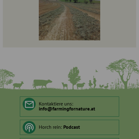
Kontaktiere uns:
info
@
farmingfornature.at
Horch rein:
Podcast