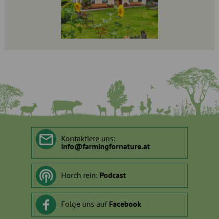
Kontaktiere uns:
info
@
farmingfornature.at
Horch rein:
Podcast
Folge uns auf
Facebook