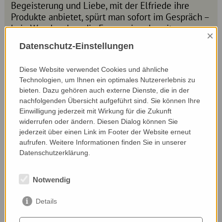
Begeisterung und Liebe, mit der Elfriede ihre
Produkte anbietet, spürt man sofort im Gespräch –
kein Wunder, dass die Erzeugnisse bereits
×
mehrfach ausgezeichnet wurden.
Datenschutz-Einstellungen
Der respektvolle Umgang mit Natur und
Ressourcen spielt für Elfriede eine zentrale Rolle.
Diese Website verwendet Cookies und ähnliche
Biodiversitätsflächen, später gemähte Wiesen und
Technologien, um Ihnen ein optimales Nutzererlebnis zu
neu gepflanzte Obstbäume fördern die Vielfalt.
bieten. Dazu gehören auch externe Dienste, die in der
Auch Falkenpaare haben hier ihren Lebensraum
nachfolgenden Übersicht aufgeführt sind. Sie können Ihre
Einwilligung jederzeit mit Wirkung für die Zukunft
gefunden und unterstützen als natürliche
widerrufen oder ändern. Diesen Dialog können Sie
Mäusejäger das ökologische Gleichgewicht. Mit
jederzeit über einen Link im Footer der Website erneut
Photovoltaik und Hackschnitzelheizung setzt der
aufrufen. Weitere Informationen finden Sie in unserer
Betrieb zudem auf klimafreundliche Energie.
Datenschutzerklärung.
Ihr Betrieb steht beispielhaft dafür, wie Bio-
Landwirtschaft, Artenvielfalt und regionale
Notwendig
Vermarktung Hand in Hand gehen können. Ein
Besuch lohnt sich: Gäste sind herzlich eingeladen,
Details
in den Ferienhäusern der Familie zu übernachten