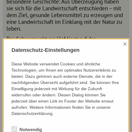
besondere Geschichte: Aus Überzeugung haben
sie sich für die Landwirtschaft entschieden – mit
dem Ziel, gesunde Lebensmittel zu erzeugen und
eine Landwirtschaft im Einklang mit der Natur zu
leben.
Der Schwerpunkt am Hof liegt auf der
×
Milchwirtschaft. 24 Milchkühe der Rasse Tiroler
Datenschutz-Einstellungen
Grauvieh leben mit ihren Kälbern in
muttergebundener Kälberaufzucht. Sobald es im
Diese Website verwendet Cookies und ähnliche
Frühjahr möglich ist, sind die Tiere Tag und Nacht
Technologien, um Ihnen ein optimales Nutzererlebnis zu
auf der Weide. Ein Teil der Milch wird an die
bieten. Dazu gehören auch externe Dienste, die in der
Molkerei Wörle geliefert, zusätzlich werden
nachfolgenden Übersicht aufgeführt sind. Sie können Ihre
Produkte wie Milch, Topfen, Hof-Eis und vieles
Einwilligung jederzeit mit Wirkung für die Zukunft
weitere über einen Hofladen direkt vermarktet.
widerrufen oder ändern. Diesen Dialog können Sie
jederzeit über einen Link im Footer der Website erneut
Natur und Biodiversität spielen eine zentrale
aufrufen. Weitere Informationen finden Sie in unserer
Rolle am Hof. Durch ihre extensive Weidehaltung
Datenschutzerklärung.
entstehen vielfältige Strukturen wie
Trampelpfade, offene Bodenstellen und bewusst
stehen gelassene Bereiche. Diese bieten
Notwendig