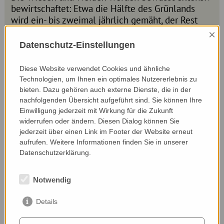
bewirtschaftet: Etwa die Hälfte des Grünlands
wird ein- bis zweimal jährlich gemäht, der Rest
ganzjährig von den Schafen beweidet.
×
Feuchtflächen, Trockenstandorte, ein kleiner Bach
Datenschutz-Einstellungen
sowie strukturreiche Weiden mit Hecken,
Totholzhaufen sowie alten und neu gepflanzten
Diese Website verwendet Cookies und ähnliche
Streuobstbäumen bieten vielfältige Lebensräume.
Technologien, um Ihnen ein optimales Nutzererlebnis zu
Umgestürzte Obstbäume bleiben teilweise liegen
bieten. Dazu gehören auch externe Dienste, die in der
und dienen als wertvolle Habitatstrukturen. Im
nachfolgenden Übersicht aufgeführt sind. Sie können Ihre
Hausgarten und auf einem kleinen Acker werden
Einwilligung jederzeit mit Wirkung für die Zukunft
widerrufen oder ändern. Diesen Dialog können Sie
verschiedene, teilweise alte Gemüsesorten und
jederzeit über einen Link im Footer der Website erneut
Körnerfrüchte angebaut. Auch im Wald setzt das
aufrufen. Weitere Informationen finden Sie in unserer
Hofkollektiv auf naturnahe Einzelstammnutzung.
Datenschutzerklärung.
Auf den Flächen beobachten die Hofmitglieder
regelmäßig Pflanzen und Tiere wie Wilde Möhre,
Notwendig
Kuckuckslichtnelke, Lauchschrecke oder die
Gottesanbeterin. Auch Schlangenarten wie
Details
Äskulap- und Schlingnatter sowie gelegentlich
der Wiedehopf sind anzutreffen.