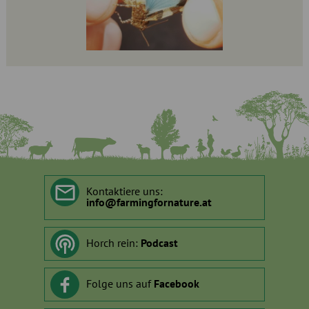
Kontaktiere uns:
info
@
farmingfornature.at
Horch rein:
Podcast
Folge uns auf
Facebook