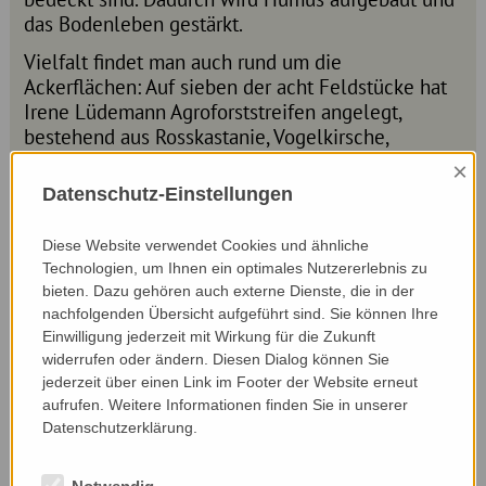
das Bodenleben gestärkt.
Vielfalt findet man auch rund um die
Ackerflächen: Auf sieben der acht Feldstücke hat
Irene Lüdemann Agroforststreifen angelegt,
bestehend aus Rosskastanie, Vogelkirsche,
Eberesche und Birke sowie Obstfrucht-Gehölze.
×
Ergänzt werden die Agroforstsysteme mit
Datenschutz-Einstellungen
insgesamt 800 Laufmetern zweier
Mehrnutzenhecken, bestehend aus 25
Diese Website verwendet Cookies und ähnliche
verschiedenen Baum- und Strauchsorten.
Technologien, um Ihnen ein optimales Nutzererlebnis zu
Erdkröten, Eidechsen, Rebhühner – sie alle
bieten. Dazu gehören auch externe Dienste, die in der
nehmen diese Rückzugsmöglichkeiten dankend
nachfolgenden Übersicht aufgeführt sind. Sie können Ihre
an.
Einwilligung jederzeit mit Wirkung für die Zukunft
widerrufen oder ändern. Diesen Dialog können Sie
Ackerraine werden stehen gelassen,
jederzeit über einen Link im Footer der Website erneut
Trockensteinmauer angelegt, der Wald in Richtung
aufrufen. Weitere Informationen finden Sie in unserer
Plentarwald umgestaltet – das Motto des Betriebs
Datenschutzerklärung.
„Der Natur mehr Raum geben“ wird von Irene
Lüdemann und ihrem Mann tatkräftig umgesetzt.