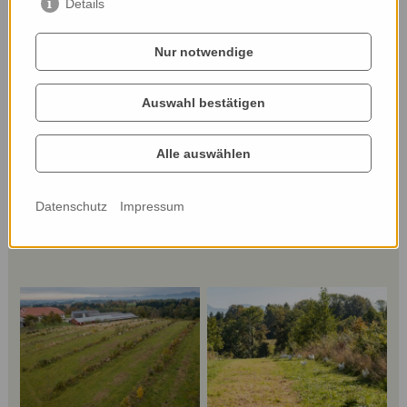
Details
Für Söllradl liegt die Zukunft der Landwirtschaft
in der Kombination aus Innovation,
Nur notwendige
funktionierenden Kreisläufen und mehr Raum für
Natur.
Auswahl bestätigen
Webseite:
Alle auswählen
www.eiermacher.at
Datenschutz
Impressum