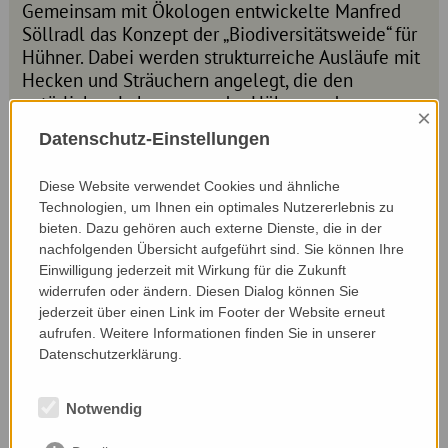
Gemeinsam mit Ökologen entwickelte Manfred
Söllradl das Konzept der „Biodiversitätsweide“ für
Hühner. Dabei werden strukturreiche Ausläufe mit
Hecken und Sträuchern angelegt, die den
natürlichen Lebensraum der Hühner – den
×
Waldrand – nachahmen. Die Gehölze bieten
Datenschutz-Einstellungen
Schutz für die Hühner und gleichzeitig
Lebensraum für Wildtiere und tragen zur
Diese Website verwendet Cookies und ähnliche
Strukturvielfalt in der Agrarlandschaft bei.
Technologien, um Ihnen ein optimales Nutzererlebnis zu
Auch auf den Ackerflächen setzt Manfred Söllradl
bieten. Dazu gehören auch externe Dienste, die in der
neue Ansätze um. Mit der sogenannten
nachfolgenden Übersicht aufgeführt sind. Sie können Ihre
Einwilligung jederzeit mit Wirkung für die Zukunft
Trapezkultur experimentiert er mit einer
widerrufen oder ändern. Diesen Dialog können Sie
besonderen Anbauform für Getreide, die
jederzeit über einen Link im Footer der Website erneut
mechanische Pflege erleichtert und
aufrufen. Weitere Informationen finden Sie in unserer
Zwischenkulturen ermöglicht. Zusätzlich wurden
Datenschutzerklärung.
rund ein Kilometer Hecken als verbindende
Landschaftselemente zwischen den Feldern
Notwendig
gepflanzt, um Erosion zu reduzieren und
Lebensräume zu schaffen.