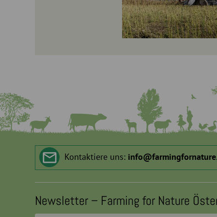
Kontaktiere uns:
info
@
farmingfornature
Newsletter – Farming for Nature Öste