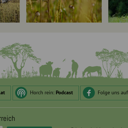
.at
Horch rein:
Podcast
Folge uns au
rreich