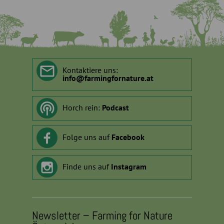
Kontaktiere uns:
info
@
farmingfornature.at
Horch rein:
Podcast
Folge uns auf
Facebook
Finde uns auf
Instagram
Newsletter – Farming for Nature