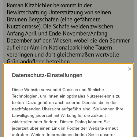
Roman Kitzbichler bekommt in der
Bewirtschaftung Unterstützung von seinen
Braunen Bergschafen (eine gefährdete
Nutztierrasse). Die Schafe weiden zwischen
Anfang April und Ende November/Anfang
Dezember auf den Wiesen, wobei sie den Sommer
auf einer Alm im Nationalpark Hohe Tauern
verbringen und dort gleichermaßen wertvolle
Grünlandpflege betreiben.
×
Dank der extensiven Grünlandbewirtschaftung
Datenschutz-Einstellungen
haben die Pflanzen Zeit zu blühen und Samen zu
bilden, wodurch eine außergewöhnliche
Diese Website verwendet Cookies und ähnliche
Pflanzenvielfalt entsteht. Über die Vielfalt hat der
Technologien, um Ihnen ein optimales Nutzererlebnis zu
passionierte Kräuterpädagoge genaue
bieten. Dazu gehören auch externe Dienste, die in der
Aufzeichnungen (ca. 90 Pflanzen herbarisiert und
nachfolgenden Übersicht aufgeführt sind. Sie können Ihre
beschrieben): Auf einem Quadratmeter Grünland
Einwilligung jederzeit mit Wirkung für die Zukunft
wachsen auf seinen Flächen bis zu 50
widerrufen oder ändern. Diesen Dialog können Sie
verschiedene Pflanzenarten. Besonders hat er sich
jederzeit über einen Link im Footer der Website erneut
über den Nachweis des Dreiteiligen Ehrenpreis
aufrufen. Weitere Informationen finden Sie in unserer