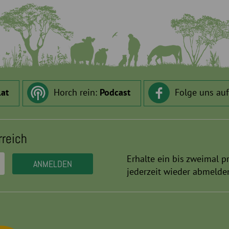
.at
Horch rein:
Podcast
Folge uns au
rreich
Erhalte ein bis zweimal p
jederzeit wieder abmelde