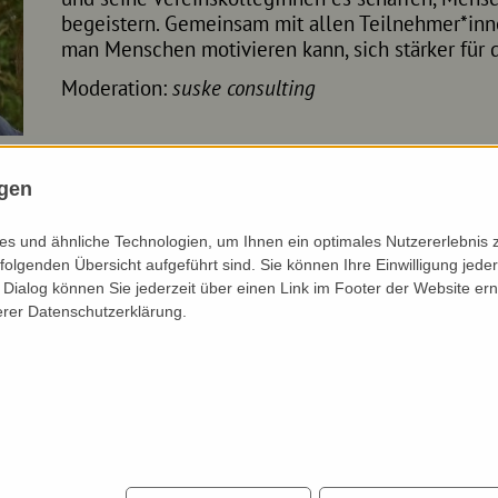
begeistern. Gemeinsam mit allen Teilnehmer*inn
man Menschen motivieren kann, sich stärker für d
Moderation:
suske consulting
ngen
s und ähnliche Technologien, um Ihnen ein optimales Nutzererlebnis 
folgenden Übersicht aufgeführt sind. Sie können Ihre Einwilligung jeder
... ZUM NACHHÖREN
Dialog können Sie jederzeit über einen Link im Footer der Website ern
erer Datenschutzerklärung.