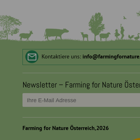
Kontaktiere uns:
info
@
farmingfornature
Newsletter – Farming for Nature Öste
Farming for Nature Österreich,2026