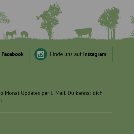
f
Facebook
Finde uns auf
Instagram
ro Monat Updates per E-Mail. Du kannst dich
n.