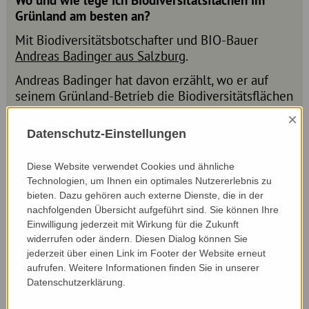
Wo und wie lege ich Biodiversitätsflächen im
Grünland am besten an?
Mit Biodiversitätsbotschafter und BIO-Bauer
Andreas Badinger aus Salzburg
.
Andreas Badinger hat davon erzählt, wo er auf
seinem Grünland-Betrieb die Biodiversitätsflächen
anlegt und worauf er dabei achtet. Gemeinsam mit
×
allen Teilnehmer*innen haben wir uns darüber
Datenschutz-Einstellungen
unterhalten, welche Möglichkeiten es bei der
Anlage und Pflege von Biodiversitätsflächen im
Diese Website verwendet Cookies und ähnliche
Grünland gibt.
Technologien, um Ihnen ein optimales Nutzererlebnis zu
bieten. Dazu gehören auch externe Dienste, die in der
nachfolgenden Übersicht aufgeführt sind. Sie können Ihre
Einwilligung jederzeit mit Wirkung für die Zukunft
widerrufen oder ändern. Diesen Dialog können Sie
jederzeit über einen Link im Footer der Website erneut
aufrufen. Weitere Informationen finden Sie in unserer
... ZUM NACHHÖREN
Datenschutzerklärung.