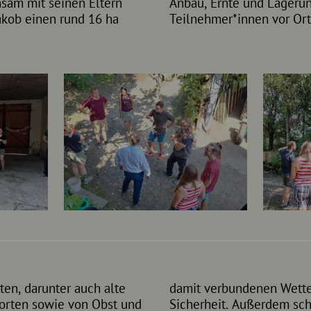
sam mit seinen Eltern
on konnten sich die
akob einen rund 16 ha
Teilnehmer*innen vor Ort
en, darunter auch alte
ibt das eine gewisse
esorten sowie von Obst und
ät an Kulturen auf kleiner