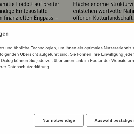
amilie Loidolt auf breiter
ulturlandschaft. Dadurch
tändige Ernteausfälle
sräume für Tiere der
m finanziellen Engpass –
ahlt sich aus – sowohl
e man notfalls
ökologisch als auch ökon
limawandels mit den
ngen
s und ähnliche Technologien, um Ihnen ein optimales Nutzererlebnis 
folgenden Übersicht aufgeführt sind. Sie können Ihre Einwilligung jeder
Dialog können Sie jederzeit über einen Link im Footer der Website ern
erer Datenschutzerklärung.
Nur notwendige
Auswahl bestätige