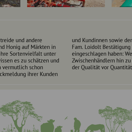
treide und andere
ihre Arbeit ist für
d Honig auf Märkten in
 den für sie besten Weg
ihre Sortenvielfalt unter
 Kartoffelablader bei
issen es zu schätzen und
gen Wirtschaftsweise, in
 vermutlich schon
der Qualität vor Quantität
Rückmeldung ihrer Kunden