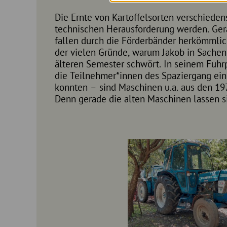
Die Ernte von Kartoffelsorten verschieden
an die Anforderungen, die Jakob an seine
technischen Herausforderung werden. Ger
Pflegegeräte hat, anpassen. Zudem sind di
fallen durch die Förderbänder herkömmlich
dementsprechend leichtere Gewicht der äl
der vielen Gründe, warum Jakob in Sachen
Bewirtschaftung der kleinen Ackerflächen vo
älteren Semester schwört. In seinem Fuhr
Geschick, Geduld und Ideenreichtum hat 
die Teilnehmer*innen des Spaziergang ei
dem Betrieb drei Kartoffelroder so umgebaut,
konnten – sind Maschinen u.a. aus den 197
Ernte der verschieden großen Kartoffels
Denn gerade die alten Maschinen lassen si