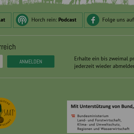
.at
Horch rein:
Podcast
Folge uns au
rreich
Erhalte ein bis zweimal p
jederzeit wieder abmelde