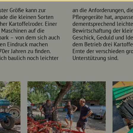
ster Größe kann zur
 Ernte-, Anbau- und
ade die kleinen Sorten
e kleine Größe und das
er Kartoffelroder. Einer
teren Maschinen für die
 Maschinen auf die
n Vorteil. Mit viel
park – von dem sich auch
Jakob beispielsweise auf
nen Eindruck machen
 dass sie ihm bei der
0er Jahren zu finden.
orten eine brauchbare
ch baulich noch leichter
Unterstützung sind.