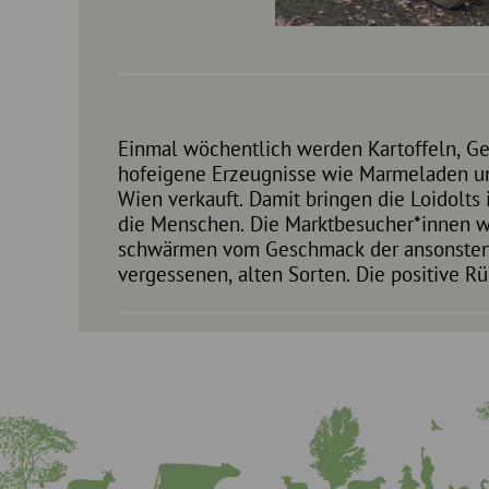
Einmal wöchentlich werden Kartoffeln, Ge
und Kundinnen sowie deren Wertschätzung für 
hofeigene Erzeugnisse wie Marmeladen un
Fam. Loidolt Bestätigung dafür, dass sie
Wien verkauft. Damit bringen die Loidolts 
eingeschlagen haben: Weg vom anonymen
die Menschen. Die Marktbesucher*innen w
Zwischenhändlern hin zu einer nachhalti
schwärmen vom Geschmack der ansonsten
vergessenen, alten Sorten. Die positive 