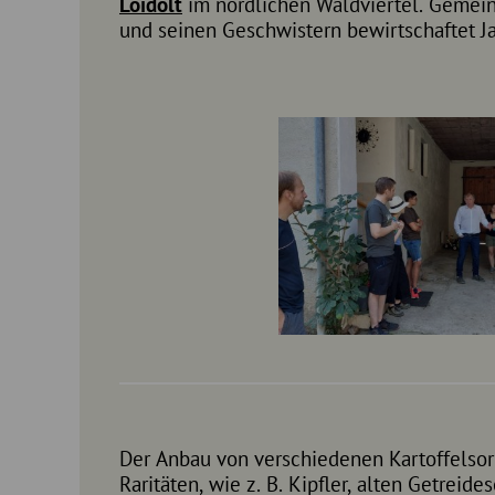
Loidolt
im nördlichen Waldviertel. Gemein
Anbau, Ernte und Lagerung. Dav
und seinen Geschwistern bewirtschaftet J
Der Anbau von verschiedenen Kartoffelsort
damit verbundenen Wetterkapriolen g
Raritäten, wie z. B. Kipfler, alten Getreid
Sicherheit. Außerdem schafft die Diversit