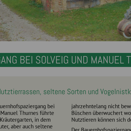
ANG BEI SOLVEIG UND MANUEL T
Nutztierrassen, seltene Sorten und Vogelnist
auernhofspaziergang bei
jahrzehntelang nicht bew
! Manuel Thurnes führte
 Grund der Beweidung mit den
 Kräutergarten, in dem
Nutztieren können sich d
uter, aber auch seltene
Der Bauernhofspaziergan