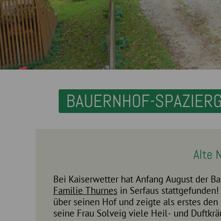
BAUERNHOF-SPAZIERG
Alte 
Bei Kaiserwetter hat Anfang August der B
Familie Thurnes
in Serfaus stattgefunden
Büschen überwuchert worden. Auf
über seinen Hof und zeigte als erstes den
seine Frau Solveig viele Heil- und Duftkrä