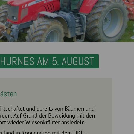
HURNES AM 5. AUGUST
kästen
irtschaftet und bereits von Bäumen und
ort wieder Wiesenkräuter ansiedeln.
g fand in Kooperation mit dem
ÖKL -