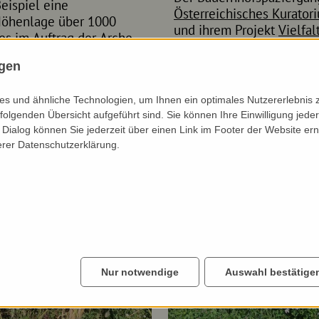
eispiel eine
Österreichisches Kurator
 Höhenlage über 1000
und ihrem Projekt
Vielfal
es im Auftrag der Arche
Teilnehmer*innen die Gel
 zahlreichen
des Ornithologen Paul Wo
ngen
iden und Wiesen und
Singvögel zu bauen.
inen Schafen und Ziegen
s und ähnliche Technologien, um Ihnen ein optimales Nutzererlebnis 
or war die Fläche
folgenden Übersicht aufgeführt sind. Sie können Ihre Einwilligung jeder
Dialog können Sie jederzeit über einen Link im Footer der Website ern
erer Datenschutzerklärung.
Impressionen
Nur notwendige
Auswahl bestätige