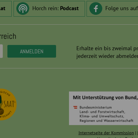
.at
Horch rein:
Podcast
Folge uns au
rreich
Erhalte ein bis zweimal p
jederzeit wieder abmelde
Internetseite der Kommission
|