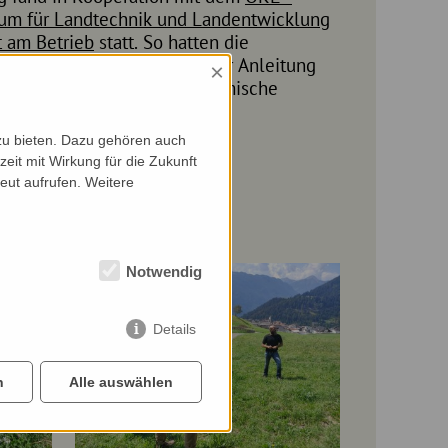
ium für Landtechnik und Landentwicklung
t am Betrieb
statt. So hatten die
egenheit, unter fachkundiger Anleitung
×
hlfahrter Nistkästen für heimische
zu bieten. Dazu gehören auch
zeit mit Wirkung für die Zukunft
eut aufrufen. Weitere
Notwendig
Details
n
Alle auswählen