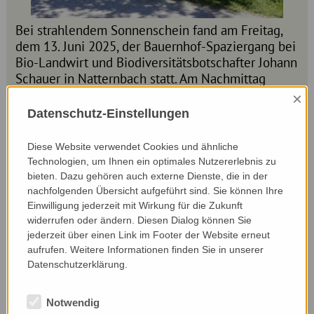
Bei strahlendem Sonnenschein fand am Freitag,
dem 13. Juni 2025, der Bauernhof-Spaziergang bei
Bio-Landwirt und Biodiversitätsbotschafter Johann
Schauer in Natternbach statt. Am Nachmittag
begrüßte Johann 16 interessierte
×
TeilnehmerInnen auf seinem Betrieb.
Datenschutz-Einstellungen
Einen ausführlichen Bericht
findest du hier.
Diese Website verwendet Cookies und ähnliche
Technologien, um Ihnen ein optimales Nutzererlebnis zu
bieten. Dazu gehören auch externe Dienste, die in der
nachfolgenden Übersicht aufgeführt sind. Sie können Ihre
Einwilligung jederzeit mit Wirkung für die Zukunft
widerrufen oder ändern. Diesen Dialog können Sie
jederzeit über einen Link im Footer der Website erneut
aufrufen. Weitere Informationen finden Sie in unserer
Datenschutzerklärung.
Notwendig