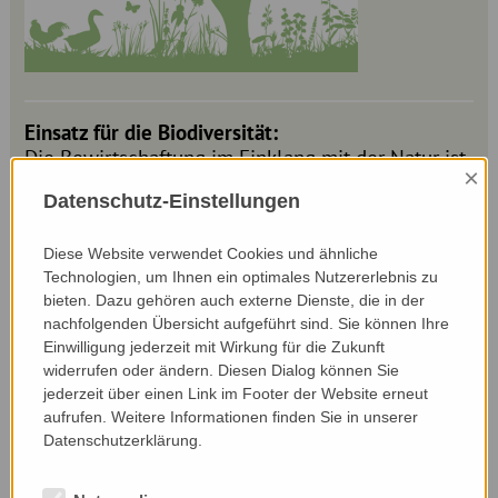
Einsatz für die Biodiversität:
Die Bewirtschaftung im Einklang mit der Natur ist
×
Markus Hilber sehr wichtig. Die Bergwiesen auf
Datenschutz-Einstellungen
über 2.000 m in einem Natura 2000-Gebiet
bewirtschaftet er extensiv ohne Düngung und
Diese Website verwendet Cookies und ähnliche
mäht nur alle zwei Jahre mit Sense und
Technologien, um Ihnen ein optimales Nutzererlebnis zu
Balkenmäher. Diese extensive Bewirtschaftung
bieten. Dazu gehören auch externe Dienste, die in der
zahlt sich aus, 156 Pflanzenarten sind auf den
nachfolgenden Übersicht aufgeführt sind. Sie können Ihre
Flächen schon nachgewiesen worden. Auf den
Einwilligung jederzeit mit Wirkung für die Zukunft
Wiesen in den Tallagen verwendet Markus Hilber
widerrufen oder ändern. Diesen Dialog können Sie
keinen Kunstdünger, bewirtschaftet die WF-
jederzeit über einen Link im Footer der Website erneut
Flächen einschürig und legt Blühflächen und -
aufrufen. Weitere Informationen finden Sie in unserer
streifen an, um die Biodiversität zu fördern. Er
Datenschutzerklärung.
verzichtet zudem auf Silage und führt auch keine
frühe Mahd auf seinen Flächen durch. Gemäht