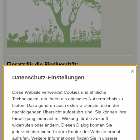
Einsatz für die Biodiversität:
×
Die extensive Wirtschaftsweise ist Markus
Datenschutz-Einstellungen
Schleich ein besonderes Anliegen, auch wenn sich
die Heuernte dadurch über mehrere Monate
hinzieht. Er führt seinen Betrieb silagefrei. Von
Diese Website verwendet Cookies und ähnliche
Technologien, um Ihnen ein optimales Nutzererlebnis zu
seinen extensiv bewirtschafteten Flächen
bieten. Dazu gehören auch externe Dienste, die in der
profitiert unter anderem das Braunkehlchen, aber
nachfolgenden Übersicht aufgeführt sind. Sie können Ihre
auch die Pflanzendiversität wird dank der späten
Einwilligung jederzeit mit Wirkung für die Zukunft
Mähtermine gefördert. Beim Mähen der Flächen
widerrufen oder ändern. Diesen Dialog können Sie
lässt er in Bereichen, wo andere bereits gemäht
jederzeit über einen Link im Footer der Website erneut
haben, seine Flächen bewusst länger stehen, um
aufrufen. Weitere Informationen finden Sie in unserer