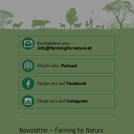
Kontaktiere uns:
info
@
farmingfornature.at
Horch rein:
Podcast
Folge uns auf
Facebook
Finde uns auf
Instagram
Newsletter – Farming for Nature