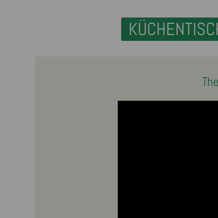
KÜCHENTISC
The