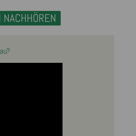
M NACHHÖREN
bau?