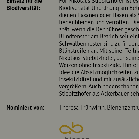
Einsatz für die
Für Nikolaus Stiebitzhofer ist e
Biodiversität:
Biodiversität Unordnung am Bet
dienen Fasanen oder Hasen als 
liegenbleiben und verrotten. Di
spät, wenn die Rebhühner geschl
Blindfenster am Betrieb seit ei
Schwalbennester sind zu finden.
Blühstreifen an. Mit seiner Tei
Nikolaus Stiebitzhofer, der sein
Weizen ohne Insektizide. Hinter
Idee die Absatzmöglichkeiten zu
insektizidfrei und mit zusätzlic
vergrößern. Auch bodenschonend
Stiebitzhofer als Ackerbauer seh
Nominiert von:
Theresa Frühwirth, Bienenzent