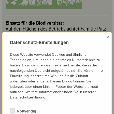
Einsatz für die Biodiversität:
Auf den Flächen des Betriebs achtet Familie Putz
auf unterschiedliche Schnittzeitpunkte, um
×
Rückzugsorte für Insekten zu erhalten. Aus diesem
Datenschutz-Einstellungen
Grund mähen sie auch bestimmte Hänge und
Steilflächen nur einmal. Um mehr Struktur auf der
Diese Website verwendet Cookies und ähnliche
Fläche zu schaffen, legten sie auch eine neue
Technologien, um Ihnen ein optimales Nutzererlebnis zu
Streuobstwiese an, die zudem zur Verwertung des
bieten. Dazu gehören auch externe Dienste, die in der
Obstes genutzt wird. Aus Überzeugung hält
nachfolgenden Übersicht aufgeführt sind. Sie können Ihre
Familie Putz die Kühe mit Weidegang und
Einwilligung jederzeit mit Wirkung für die Zukunft
verzichtet zur Gänze auf Silage. Ein großer
widerrufen oder ändern. Diesen Dialog können Sie
Gemüsegarten mit einer Vielfalt an Blüten gehört
jederzeit über einen Link im Footer der Website erneut
aufrufen. Weitere Informationen finden Sie in unserer
für Petra Putz zu einem Bauernhof dazu. Ein
Datenschutzerklärung.
Herzensprojekt von ihr ist „Schule am Bauernhof“,
dabei ist es ihr ein großes Anliegen den Kindern
zu vermitteln, wie wichtig Natur, Tierschutz und
Notwendig