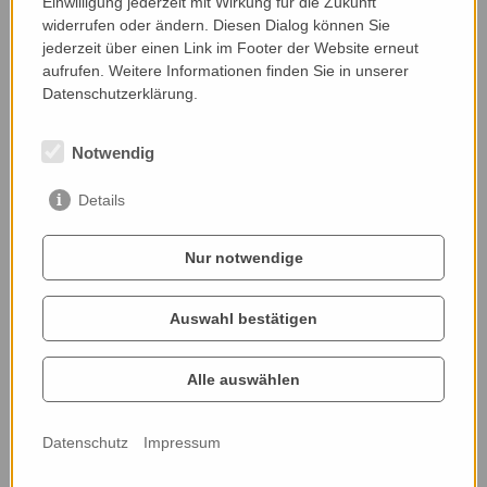
Einwilligung jederzeit mit Wirkung für die Zukunft
von alten Streuobstbeständen wird am Betrieb
widerrufen oder ändern. Diesen Dialog können Sie
wertvoller Rückzugsraum für die Natur
jederzeit über einen Link im Footer der Website erneut
geschaffen. Zudem werden 3 ha Feuchtwiesen mit
aufrufen. Weitere Informationen finden Sie in unserer
einer Vielzahl an seltenen Pflanzen- und Tierarten
Datenschutzerklärung.
bewirtschaftet und somit erhalten.
Notwendig
Nominiert von:
Ingrid Loacker, Schutzgebietsbetreuerin
Details
Nur notwendige
Auswahl bestätigen
Alle auswählen
Datenschutz
Impressum