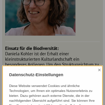
Einsatz für die Biodiversität:
Daniela Kohler ist der Erhalt einer
kleinstrukturierten Kulturlandschaft ein
besonderes Anliegen. Um den Strukturreichtum zu
×
erhalten und zu entwickeln, wurde am Betrieb ein
Teichbiotop angelegt und viele Hecken mit
Datenschutz-Einstellungen
unterschiedlichen Sträuchern und Bäumen
gepflanzt. Beeren und Obst verwertet Daniela zu
Diese Website verwendet Cookies und ähnliche
hofeigenen Erzeugnissen und gleichzeitig schafft
Technologien, um Ihnen ein optimales Nutzererlebnis zu
bieten. Dazu gehören auch externe Dienste, die in der
sie ein vielfältiges Nahrungsangebot für Insekten
nachfolgenden Übersicht aufgeführt sind. Sie können Ihre
und Vögel. Auch durch den Erhalt und die Pflege