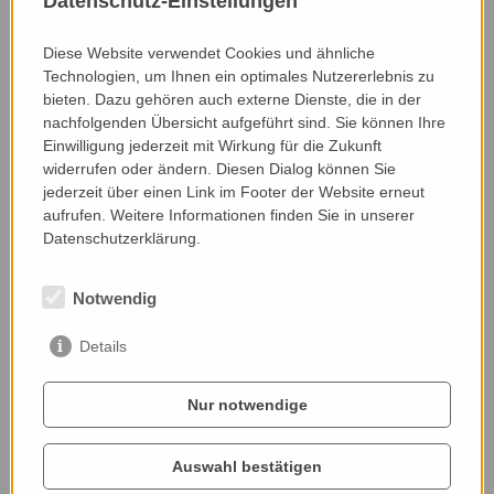
Datenschutz-Einstellungen
verborgen hält, sondern in dem der Natur ganz
viel Raum gegeben wird. Und dazwischen Kühe,
Diese Website verwendet Cookies und ähnliche
die auf den Wiesen weiden – zweifelsohne ein
Technologien, um Ihnen ein optimales Nutzererlebnis zu
Kleinod für die Artenvielfalt.
bieten. Dazu gehören auch externe Dienste, die in der
nachfolgenden Übersicht aufgeführt sind. Sie können Ihre
Einwilligung jederzeit mit Wirkung für die Zukunft
Webseite:
widerrufen oder ändern. Diesen Dialog können Sie
www.baumschulejunger.at/
jederzeit über einen Link im Footer der Website erneut
aufrufen. Weitere Informationen finden Sie in unserer
Datenschutzerklärung.
Nominiert von:
Notwendig
Waltraud Müller, Bio AUSTRIA
Details
Nur notwendige
Auswahl bestätigen