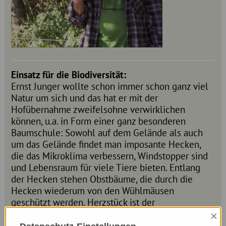
Einsatz für die Biodiversität:
Ernst Junger wollte schon immer schon ganz viel
Natur um sich und das hat er mit der
Hofübernahme zweifelsohne verwirklichen
können, u.a. in Form einer ganz besonderen
Baumschule: Sowohl auf dem Gelände als auch
um das Gelände findet man imposante Hecken,
die das Mikroklima verbessern, Windstopper sind
und Lebensraum für viele Tiere bieten. Entlang
der Hecken stehen Obstbäume, die durch die
Hecken wiederum von den Wühlmäusen
geschützt werden. Herzstück ist der
ApfelNaturwald – ein Urwald, der nicht nur alte
×
Apfelsorten – darunter auch so manche Rarität –