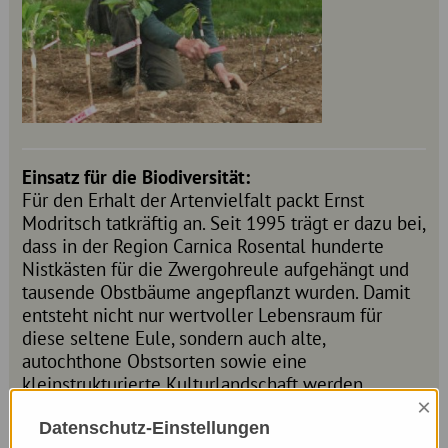
Einsatz für die Biodiversität:
Für den Erhalt der Artenvielfalt packt Ernst
Modritsch tatkräftig an. Seit 1995 trägt er dazu bei,
dass in der Region Carnica Rosental hunderte
Nistkästen für die Zwergohreule aufgehängt und
tausende Obstbäume angepflanzt wurden. Damit
entsteht nicht nur wertvoller Lebensraum für
diese seltene Eule, sondern auch alte,
autochthone Obstsorten sowie eine
kleinstrukturierte Kulturlandschaft werden
×
erhalten. Auch auf dem eigenen Betrieb steht ein
beeindruckender Streuobstbestand von 200
Datenschutz-Einstellungen