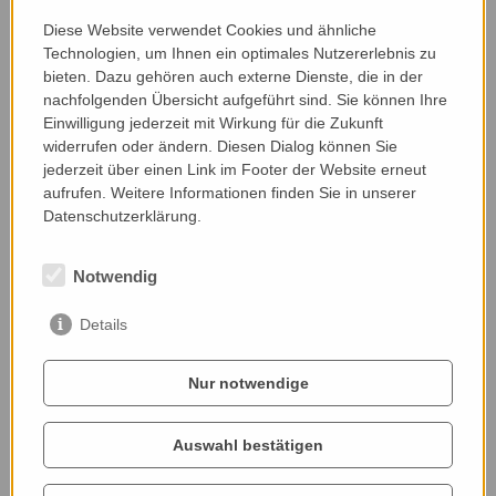
Bäumen, zu dem er noch einmal 150 Bäume
dazugesetzt hat. Und überall dort, wo man
Diese Website verwendet Cookies und ähnliche
Streuobst findet, findet man auch immer eine
Technologien, um Ihnen ein optimales Nutzererlebnis zu
bieten. Dazu gehören auch externe Dienste, die in der
Extensivierung in der Bewirtschaftung, weil vieles
nachfolgenden Übersicht aufgeführt sind. Sie können Ihre
mit der Hand gemacht werden muss. Und
Einwilligung jederzeit mit Wirkung für die Zukunft
Extensivierung in jeder Form ist eine
widerrufen oder ändern. Diesen Dialog können Sie
Verbesserung der Artenvielfalt.
jederzeit über einen Link im Footer der Website erneut
aufrufen. Weitere Informationen finden Sie in unserer
Nominiert von:
Datenschutzerklärung.
Georg Derbuch, selbstständiger Biologe und
Naturpädagoge
Notwendig
Details
Nur notwendige
Auswahl bestätigen