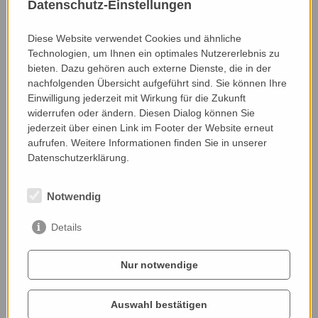
Datenschutz-Einstellungen
abheben. Die Rinder werden „from nose to tail“
verarbeitet: Das, was an Frischfleisch nicht
verkauft wird, wird schonend eingekocht zu
Diese Website verwendet Cookies und ähnliche
Technologien, um Ihnen ein optimales Nutzererlebnis zu
Halbkonserven, Knochen und Hörner werden zu
bieten. Dazu gehören auch externe Dienste, die in der
Schmuck verarbeitet, Felle zeitweise gegerbt.
nachfolgenden Übersicht aufgeführt sind. Sie können Ihre
Einwilligung jederzeit mit Wirkung für die Zukunft
widerrufen oder ändern. Diesen Dialog können Sie
Webseite:
jederzeit über einen Link im Footer der Website erneut
www.joerglbauer.com
aufrufen. Weitere Informationen finden Sie in unserer
Datenschutzerklärung.
Nominiert von:
Notwendig
Gerhard Paulitsch, FFN-Botschafter 2022
Details
Nur notwendige
Auswahl bestätigen