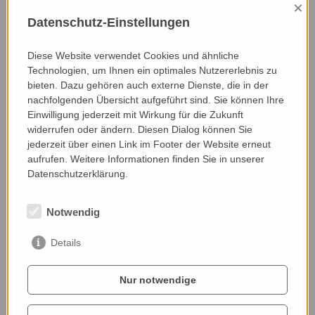
×
Verfügung und tauscht sich mit Experten aus. Vor
Datenschutz-Einstellungen
wenigen Jahren erfüllte er sich einen besonders
großen Wunsch: Die Anlage eines Teiches, damit
Diese Website verwendet Cookies und ähnliche
auch der Lebensraum Wasser nicht länger zu kurz
Technologien, um Ihnen ein optimales Nutzererlebnis zu
kommt. Neben seltenen Pflanzenarten fühlen
bieten. Dazu gehören auch externe Dienste, die in der
sich Amphibien, Reptilien, Fledermäuse, sowie
nachfolgenden Übersicht aufgeführt sind. Sie können Ihre
unterschiedliche Vogelarten wie Braunkehlchen ,
Einwilligung jederzeit mit Wirkung für die Zukunft
Wachtel, Rotmilan, Wiesenpieper und
widerrufen oder ändern. Diesen Dialog können Sie
Wachtelkönig auf Gerhards Hof wohl. Als
jederzeit über einen Link im Footer der Website erneut
Mitinitiator des Regionalen Naturschutzplans ist
aufrufen. Weitere Informationen finden Sie in unserer
er gut vernetzt und setzt sich aktiv für
Datenschutzerklärung.
Naturschutzthemen ein.
Notwendig
Nominiert von:
Klaus Schrefler
Details
Nur notwendige