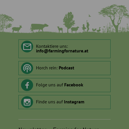
Kontaktiere uns:
info
@
farmingfornature.at
Horch rein:
Podcast
Folge uns auf
Facebook
Finde uns auf
Instagram